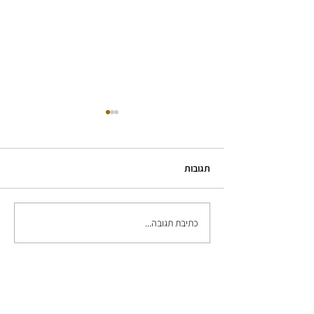
תגובות
סרטון יד מציירת לכנס סוף שנה
כתיבת תגובה...