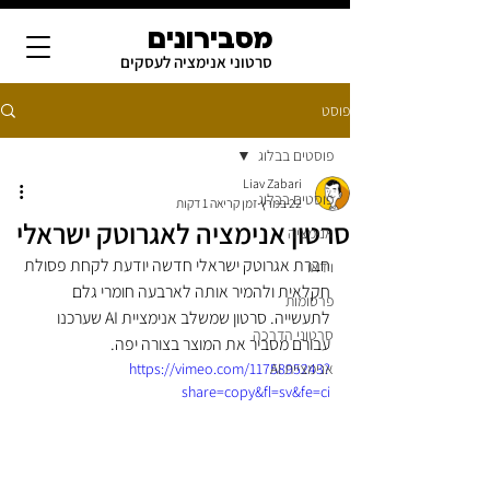
מסבירונים
סרטוני אנימציה לעסקים
פוסט
פוסטים בבלוג
Liav Zabari
פוסטים בבלוג
22 במרץ
זמן קריאה 1 דקות
סרטון אנימציה לאגרוטק ישראלי
אנימציה
חברת אגרוטק ישראלי חדשה יודעת לקחת פסולת 
וידאו
חקלאית ולהמיר אותה לארבעה חומרי גלם 
פרסומות
לתעשייה. סרטון שמשלב אנימציית AI שערכנו 
סרטוני הדרכה
עבורם מסביר את המוצר בצורה יפה.
אנימציית AI
https://vimeo.com/1175895243?
share=copy&fl=sv&fe=ci