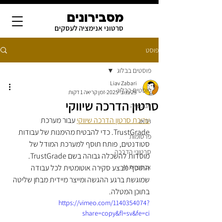
מסבירונים
סרטוני אנימציה לעסקים
פוסט
פוסטים בבלוג
Liav Zabari
פוסטים בבלוג
25 בנוב׳ 2025
זמן קריאה 1 דקות
סרטון הדרכה שיווקי
אנימציה
עריכת סרטון הדרכה שיווקי
 עבור מערכת 
וידאו
TrustGrade. כדי להבטיח מהימנות של עבודות 
פרסומות
סטודנטים, פותח תוסף למערכת המודל של 
סרטוני הדרכה
מוסדות להשכלה גבוהה בשם TrustGrade. 
אנימציית AI
התוסף מבצע סקירה אוטומטית לכל עבודה 
שמוגשת ברגע ההגשה ומייצר מיידית מבחן שליטה 
בתוכן המטלה.
https://vimeo.com/1140354074?
share=copy&fl=sv&fe=ci