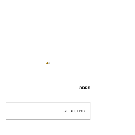
תגובות
סרטון מוצר עבור TrustGrade
כתיבת תגובה...