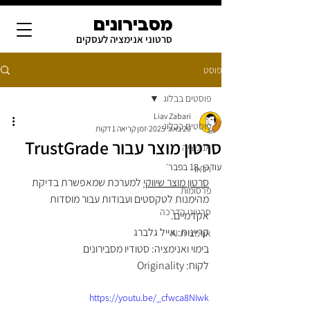
מסבירונים
סרטוני אנימציה לעסקים
פוסט
פוסטים בבלוג
Liav Zabari
פוסטים בבלוג
20 באוג׳ 2025
זמן קריאה 1 דקות
סרטון מוצר עבור TrustGrade
אנימציה
עודכן:
18 בפבר׳
וידאו
סרטון מוצר שיווקי
 למערכת שמאפשרת בדיקת 
פרסומות
מהימנות לטקסטים ועבודות עבור מוסדות 
סרטוני הדרכה
אקדמיים. 
קריינות: אייל גלברג 
אנימציית AI
בימוי ואנימציה: סטודיו מסבירונים 
לקוח: Originality
https://youtu.be/_cfwca8NIwk