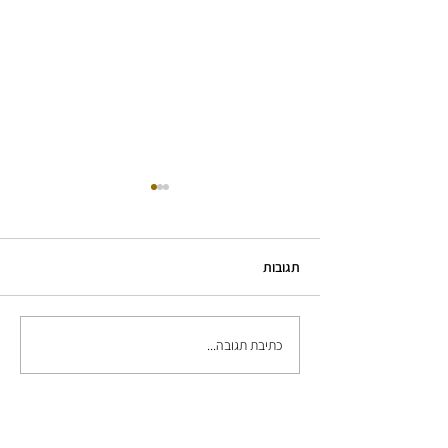
תגובות
סרטון יד מציירת לכנס סוף שנה
כתיבת תגובה...